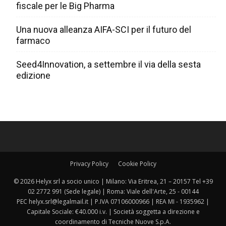
fiscale per le Big Pharma
Una nuova alleanza AIFA-SCI per il futuro del
farmaco
Seed4Innovation, a settembre il via della sesta
edizione
Privacy Policy
Cookie Policy
© 2026 Helyx srl a socio unico | Milano: Via Eritrea, 21 – 20157 Tel +39
02 2772 991 (Sede legale) | Roma: Viale dell'Arte, 25 - 00144
PEC helyx.srl@legalmail.it | P.IVA 07106000966 | REA MI - 1935962 |
Capitale Sociale: €40.000 i.v. | Società soggetta a direzione e
coordinamento di Tecniche Nuove S.p.A.