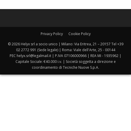
Privacy Policy
Cookie Policy
© 2026 Helyx srl a socio unico | Milano: Via Eritrea, 21 – 20157 Tel +39
02 2772 991 (Sede legale) | Roma: Viale dell'Arte, 25 - 00144
PEC helyx.srl@legalmail.it | P.IVA 07106000966 | REA MI - 1935962 |
Capitale Sociale: €40.000 i.v. | Società soggetta a direzione e
coordinamento di Tecniche Nuove S.p.A.