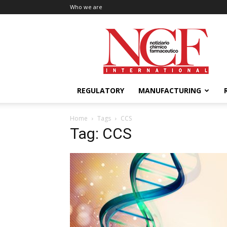
Who we are
NCF
International
REGULATORY
MANUFACTURING
Home
Tags
CCS
Tag: CCS