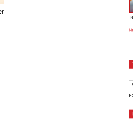
er
N
N
P