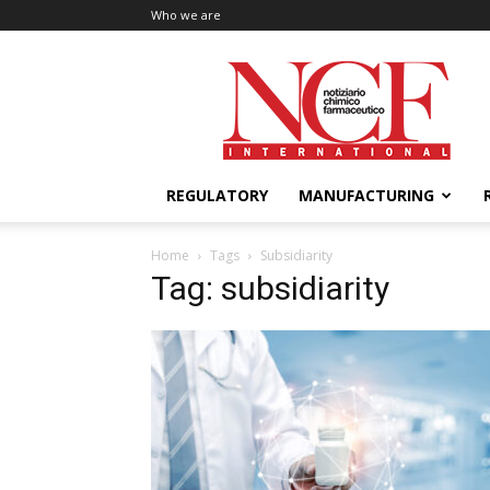
Who we are
NCF
International
REGULATORY
MANUFACTURING
Home
Tags
Subsidiarity
Tag: subsidiarity