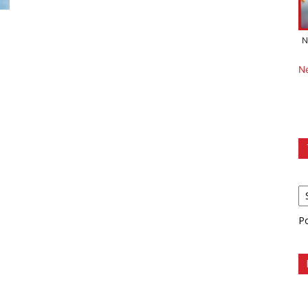
N
N
P