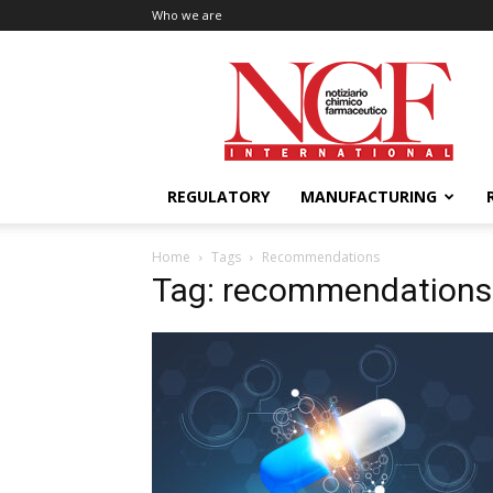
Who we are
NCF
International
REGULATORY
MANUFACTURING
Home
Tags
Recommendations
Tag: recommendations