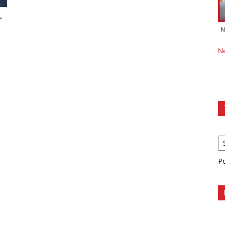
r
N
N
P