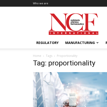
Who we are
NCF
International
REGULATORY
MANUFACTURING
Home
Tags
Proportionality
Tag: proportionality