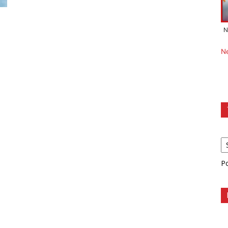
N
N
P