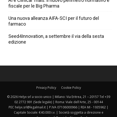
AI e Clinical Trials: il nuovo perimetro normativo e
fiscale per le Big Pharma
Una nuova alleanza AIFA-SCI per il futuro del
farmaco
Seed4Innovation, a settembre il via della sesta
edizione
Privacy Policy
Cookie Policy
© 2026 Helyx srl a socio unico | Milano: Via Eritrea, 21 – 20157 Tel +39
02 2772 991 (Sede legale) | Roma: Viale dell'Arte, 25 - 00144
PEC helyx.srl@legalmail.it | P.IVA 07106000966 | REA MI - 1935962 |
Capitale Sociale: €40.000 i.v. | Società soggetta a direzione e