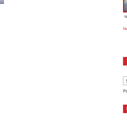
N
N
P