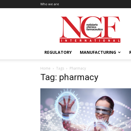
Who we are
NCF
International
REGULATORY
MANUFACTURING
Home
Tags
Pharmacy
Tag: pharmacy