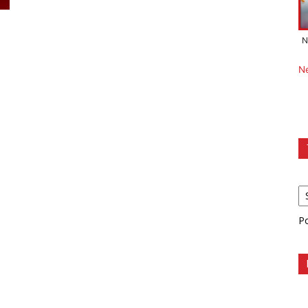
N
N
P