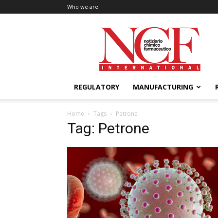
Who we are
NCF
International
REGULATORY
MANUFACTURING
Home
Tags
Petrone
Tag: Petrone