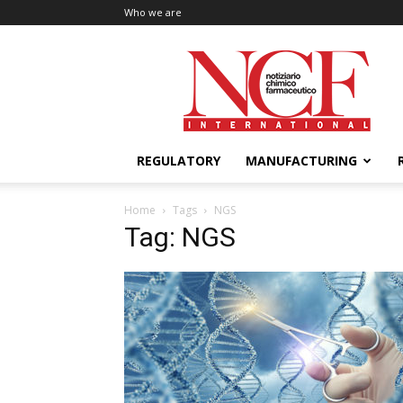
Who we are
NCF
International
REGULATORY
MANUFACTURING
Home
Tags
NGS
Tag: NGS