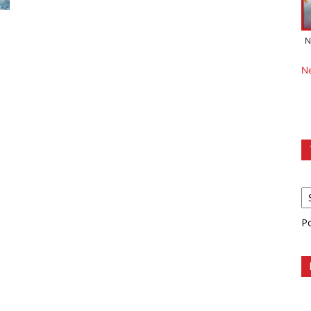
N
N
P