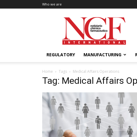
Who we are
NCF
International
REGULATORY
MANUFACTURING
Home
Tags
Medical Affairs Operations
Tag: Medical Affairs O