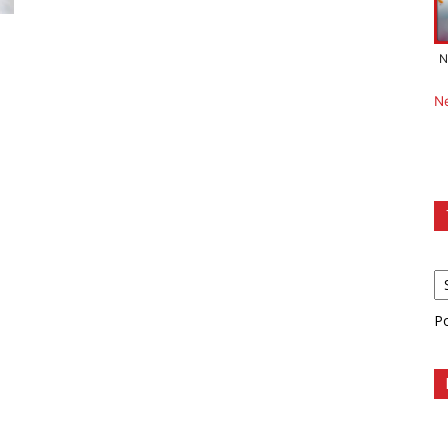
N
N
P