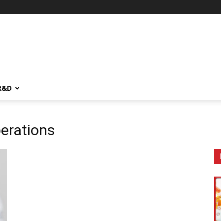
R&D
perations