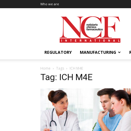
Who we are
NCF
International
REGULATORY
MANUFACTURING
Home
Tags
ICH M4E
Tag: ICH M4E