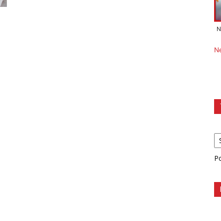
N
N
P