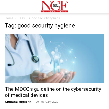
Home
Tags
Good security hygiene
Tag: good security hygiene
The MDCG’s guideline on the cybersecurity
of medical devices
Giuliana Miglierini
-
20 February 2020