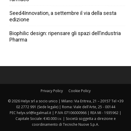
Seed4Innovation, a settembre il via della sesta
edizione
Biophilic design: ripensare gli spazi dell’industria
Pharma
Privacy Policy
Cookie Policy
© 2026 Helyx srl a socio unico | Milano: Via Eritrea, 21 – 20157 Tel +39
02 2772 991 (Sede legale) | Roma: Viale dell'Arte, 25 - 00144
PEC helyx.srl@legalmail.it | P.IVA 07106000966 | REA MI - 1935962 |
Capitale Sociale: €40.000 i.v. | Società soggetta a direzione e
coordinamento di Tecniche Nuove S.p.A.