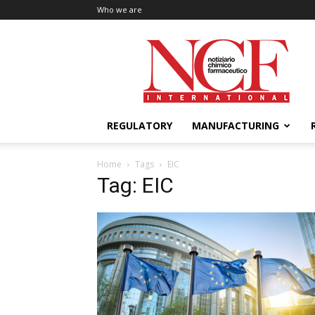
Who we are
NCF
International
REGULATORY
MANUFACTURING
Home
Tags
EIC
Tag: EIC