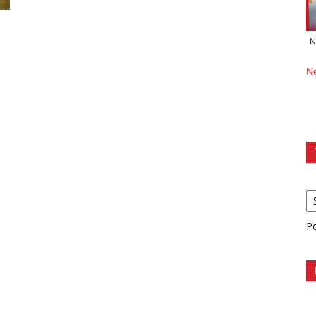
N
N
P