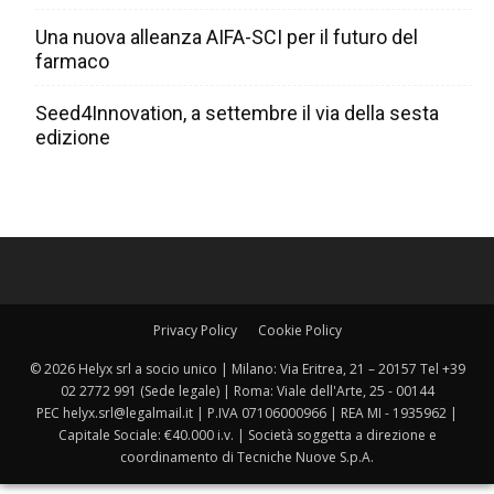
Una nuova alleanza AIFA-SCI per il futuro del
farmaco
Seed4Innovation, a settembre il via della sesta
edizione
Privacy Policy
Cookie Policy
© 2026 Helyx srl a socio unico | Milano: Via Eritrea, 21 – 20157 Tel +39
02 2772 991 (Sede legale) | Roma: Viale dell'Arte, 25 - 00144
PEC helyx.srl@legalmail.it | P.IVA 07106000966 | REA MI - 1935962 |
Capitale Sociale: €40.000 i.v. | Società soggetta a direzione e
coordinamento di Tecniche Nuove S.p.A.