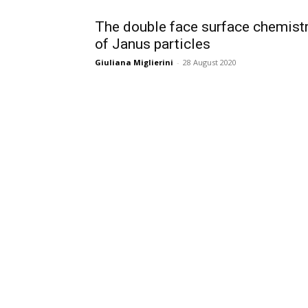
The double face surface chemist
of Janus particles
Giuliana Miglierini
-
28 August 2020