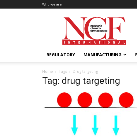
Who we are
NCF
International
REGULATORY
MANUFACTURING
Home
Tags
Drug targeting
Tag: drug targeting