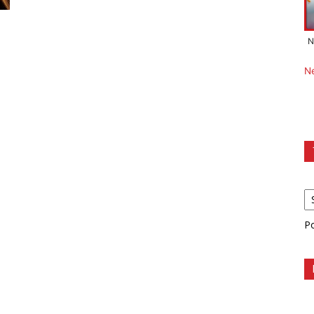
N
N
P