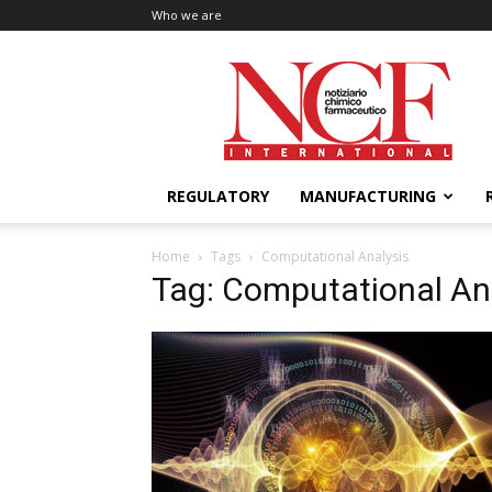
Who we are
NCF
International
REGULATORY
MANUFACTURING
Home
Tags
Computational Analysis
Tag: Computational An