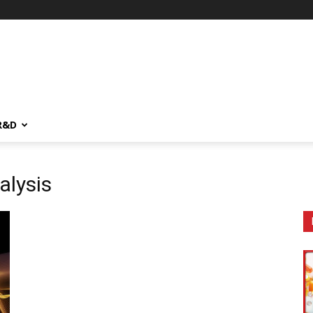
R&D
alysis