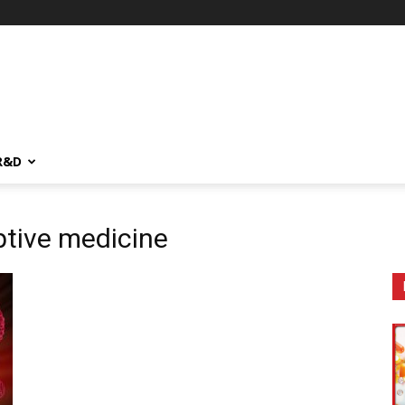
R&D
ptive medicine