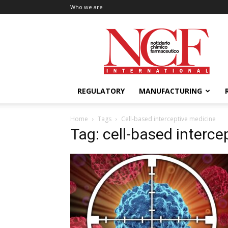
Who we are
NCF
International
REGULATORY
MANUFACTURING
Home
Tags
Cell-based interceptive medicine
Tag: cell-based interce