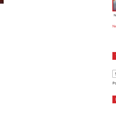
N
N
P