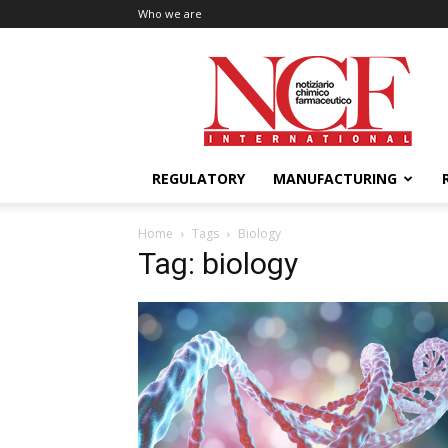
Who we are
NCF
International
REGULATORY
MANUFACTURING
Home
Tags
Biology
Tag: biology