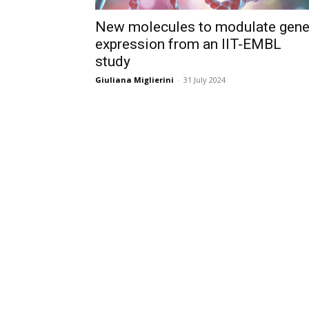
New molecules to modulate gen
expression from an IIT-EMBL
study
Giuliana Miglierini
-
31 July 2024