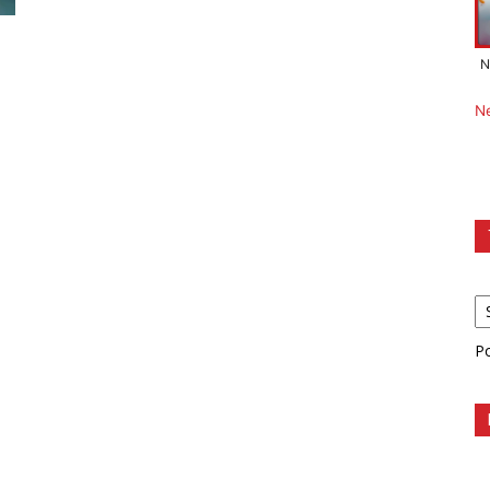
e
N
N
P