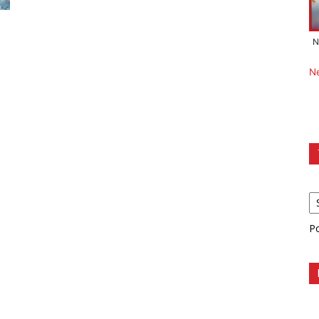
N
N
P