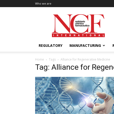
Who we are
NCF
International
REGULATORY
MANUFACTURING
Home
Tags
Alliance for Regenerative Medicine
Tag: Alliance for Rege